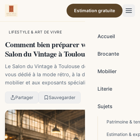
Estimation gratuite
Par la rédaction de Brocante Barcelonne-du-Gers
LIFESTYLE & ART DE VIVRE
Accueil
Comment bien préparer votre visite au
Salon du Vintage à Toulouse
Brocante
Le Salon du Vintage à Toulouse désigne un rendez-
Mobilier
vous dédié à la mode rétro, à la décoration, au
mobilier et aux exposants spécialisés. À Toulouse, il
Literie
faut distinguer des éditions récentes déjà instal...
Partager
Sauvegarder
Sujets
Patrimoine & terr
Estimation & exp