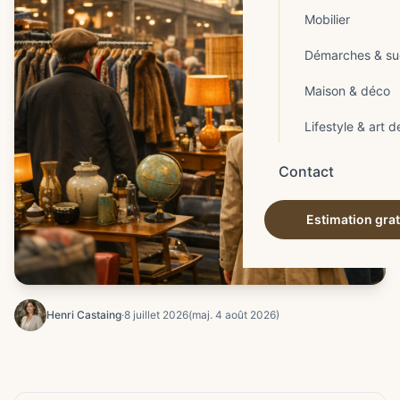
Mobilier
Démarches & su
Maison & déco
Lifestyle & art d
Contact
Estimation grat
Henri Castaing
·
8 juillet 2026
(maj. 4 août 2026)