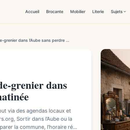
Accueil
Brocante
Mobilier
Literie
Sujets
Patrimoi
Comment choisir un vide-grenier dans l’Aube sans perdre sa matinée
Estimat
Mobilier
Démarch
de-grenier dans
Maison 
matinée
Lifestyl
out via des agendas locaux et
.org, Sortir dans l’Aube ou la
mparer la commune, l’horaire réel