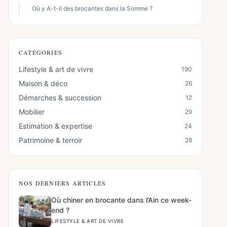
Où y A-t-il des brocantes dans la Somme ?
CATÉGORIES
Lifestyle & art de vivre
190
Maison & déco
26
Démarches & succession
12
Mobilier
29
Estimation & expertise
24
Patrimoine & terroir
28
NOS DERNIERS ARTICLES
Où chiner en brocante dans l’Ain ce week-
end ?
LIFESTYLE & ART DE VIVRE