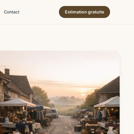
Contact
Estimation gratuite
ne & terroir
→
ion & expertise
→
→
es & succession
→
& déco
→
e & art de vivre
→