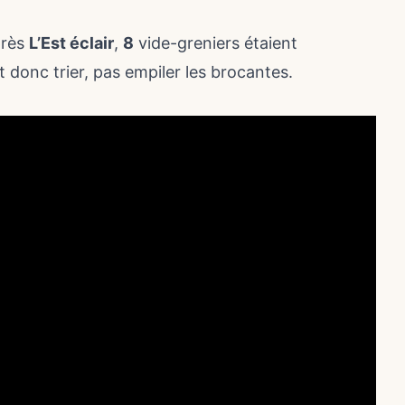
près
L’Est éclair
,
8
vide-greniers étaient
 donc trier, pas empiler les brocantes.