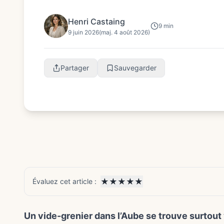
de chine, le nombre d’expos...
Henri Castaing
9 min
9 juin 2026
(maj. 4 août 2026)
Partager
Sauvegarder
★
★
★
★
★
Évaluez cet article :
Un vide-grenier dans l’Aube se trouve surtou