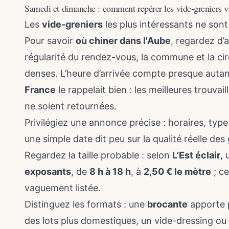
Samedi et dimanche : comment repérer les vide-greniers vr
Les
vide-greniers
les plus intéressants ne sont
Pour savoir
où chiner dans l'Aube
, regardez d’
régularité du rendez-vous, la commune et la ci
denses. L’heure d’arrivée compte presque autan
France
le rappelait bien : les meilleures trouva
ne soient retournées.
Privilégiez une annonce précise : horaires, type
une simple date dit peu sur la qualité réelle des 
Regardez la taille probable : selon
L’Est éclair
, 
exposants
, de
8 h à 18 h
, à
2,50 € le mètre
; ce
vaguement listée.
Distinguez les formats : une
brocante
apporte p
des lots plus domestiques, un vide-dressing ou