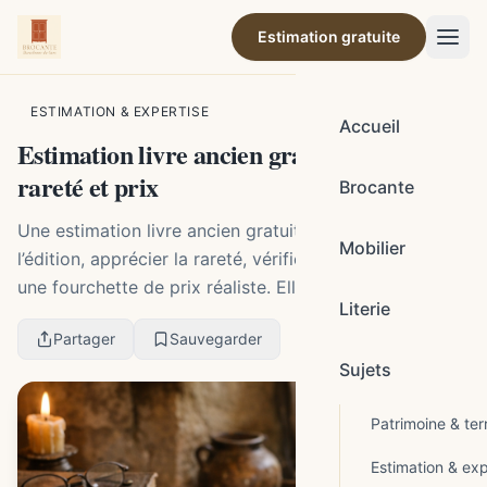
Estimation gratuite
Par la rédaction de Brocante Barcelonne-du-Gers
ESTIMATION & EXPERTISE
Accueil
Estimation livre ancien gratuite : valeur,
rareté et prix
Brocante
Une estimation livre ancien gratuite sert à identifier
Mobilier
l’édition, apprécier la rareté, vérifier l’état et proposer
une fourchette de prix réaliste. Elle est fiable si vous
Literie
fournissez des photos nettes...
Partager
Sauvegarder
Sujets
Patrimoine & terr
Estimation & exp