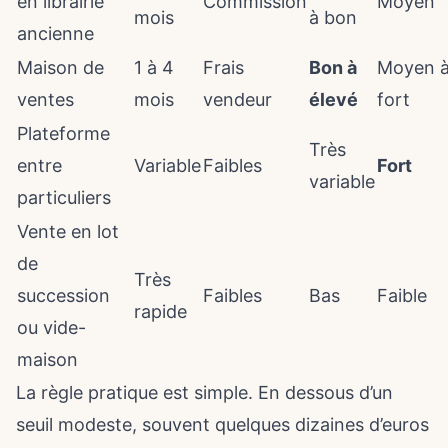
en librairie
Commission
Moyen
mois
à bon
ancienne
Maison de
1 à 4
Frais
Bon à
Moyen 
ventes
mois
vendeur
élevé
fort
Plateforme
Très
entre
Variable
Faibles
Fort
variable
particuliers
Vente en lot
de
Très
succession
Faibles
Bas
Faible
rapide
ou vide-
maison
La règle pratique est simple. En dessous d’un
seuil modeste, souvent quelques dizaines d’euros