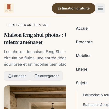
Estimation gratuite
Par la rédaction de Brocante Barcelonne-du-Gers
LIFESTYLE & ART DE VIVRE
Accueil
Maison feng shui photos : bien les lire pour
mieux aménager
Brocante
Les photos de maison Feng Shui montrent surtout une
Mobilier
circulation fluide, une entrée dégagée, une lumière
équilibrée et un mobilier bien placé. Pour qu’une image
Literie
soit vraiment utile, il faut aussi vérif...
Partager
Sauvegarder
Sujets
Patrimoine & terr
Estimation & exp