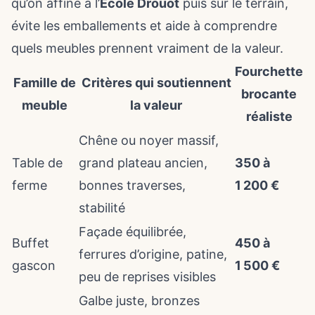
qu’on affine à l’
École Drouot
puis sur le terrain,
évite les emballements et aide à comprendre
quels meubles prennent vraiment de la valeur
.
Fourchette
Famille de
Critères qui soutiennent
brocante
meuble
la valeur
réaliste
Chêne ou noyer massif,
Table de
grand plateau ancien,
350 à
ferme
bonnes traverses,
1 200 €
stabilité
Façade équilibrée,
Buffet
450 à
ferrures d’origine, patine,
gascon
1 500 €
peu de reprises visibles
Galbe juste, bronzes