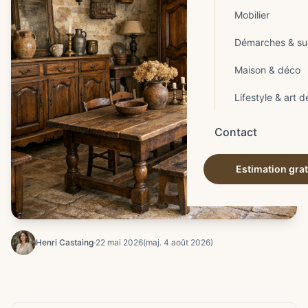
Mobilier
Démarches & su
Maison & déco
Lifestyle & art d
Contact
Estimation grat
Henri Castaing
·
22 mai 2026
(maj. 4 août 2026)