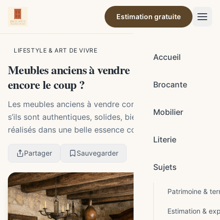
Estimation gratuite
Par la rédaction de Brocante Barcelonne-du-Gers
LIFESTYLE & ART DE VIVRE
Accueil
Meubles anciens à vendre : lesquels valent
encore le coup ?
Brocante
Les meubles anciens à vendre conservent de l’intérêt
Mobilier
s’ils sont authentiques, solides, bien proportionnés et
réalisés dans une belle essence comme le chêne, le
Literie
noyer ou le merisier. Les buffets rustiq...
Partager
Sauvegarder
Sujets
Patrimoine & terr
Estimation & exp