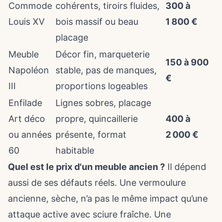
Commode
cohérents, tiroirs fluides,
300 à
Louis XV
bois massif ou beau
1 800 €
placage
Meuble
Décor fin, marqueterie
150 à 900
Napoléon
stable, pas de manques,
€
III
proportions logeables
Enfilade
Lignes sobres, placage
Art déco
propre, quincaillerie
400 à
ou années
présente, format
2 000 €
60
habitable
Quel est le prix d'un meuble ancien ?
Il dépend
aussi de ses défauts réels. Une vermoulure
ancienne, sèche, n’a pas le même impact qu’une
attaque active avec sciure fraîche. Une