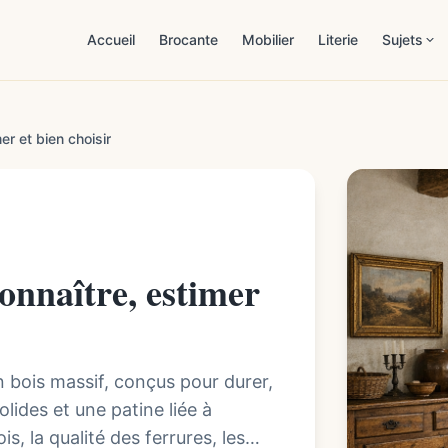
Accueil
Brocante
Mobilier
Literie
Sujets
Patrimoi
er et bien choisir
Estimat
Mobilier
Démarch
onnaître, estimer
Maison 
Lifestyl
 bois massif, conçus pour durer,
lides et une patine liée à
is, la qualité des ferrures, les