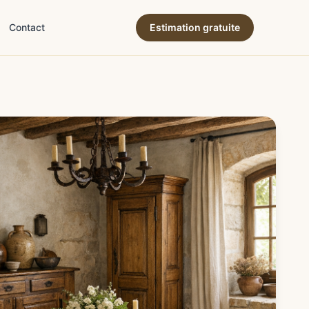
Contact
Estimation gratuite
ne & terroir
→
ion & expertise
→
→
es & succession
→
& déco
→
e & art de vivre
→