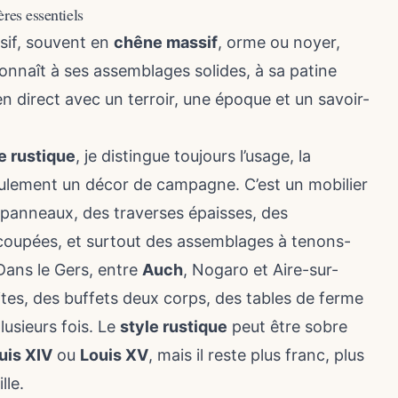
ères essentiels
sif, souvent en
chêne massif
, orme ou noyer,
connaît à ses assemblages solides, à sa patine
en direct avec un terroir, une époque et un savoir-
e rustique
, je distingue toujours l’usage, la
 seulement un décor de campagne. C’est un mobilier
 panneaux, des traverses épaisses, des
écoupées, et surtout des assemblages à tenons-
Dans le Gers, entre
Auch
, Nogaro et Aire-sur-
ites, des buffets deux corps, des tables de ferme
lusieurs fois. Le
style rustique
peut être sobre
uis XIV
ou
Louis XV
, mais il reste plus franc, plus
lle.