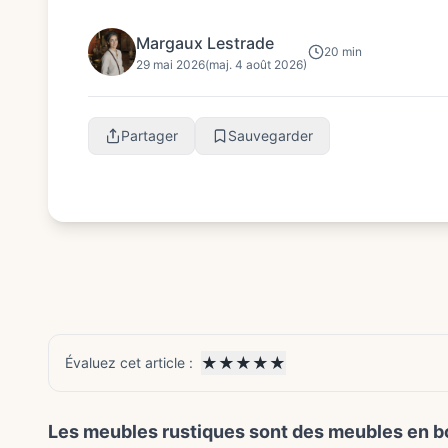
tenons-mortaises, l’époque de...
Margaux Lestrade
20 min
29 mai 2026
(maj. 4 août 2026)
Partager
Sauvegarder
★
★
★
★
★
Évaluez cet article :
Les meubles rustiques sont des meubles en bo