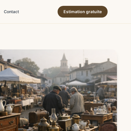
Contact
Estimation gratuite
ne & terroir
→
ion & expertise
→
→
es & succession
→
& déco
→
e & art de vivre
→