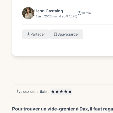
annulations compte autant que l...
Henri Castaing
10 min
12 juin 2026
(maj. 4 août 2026)
Partager
Sauvegarder
★
★
★
★
★
Évaluez cet article :
Pour trouver un vide-grenier à Dax, il faut re