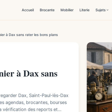
Accueil
Brocante
Mobilier
Literie
Sujets
Patrimoi
ier à Dax sans rater les bons plans
Estimat
Mobilier
Démarch
nier à Dax sans
Maison 
Lifestyl
 regarder Dax, Saint-Paul-lès-Dax
es agendas, brocantes, bourses
 vérification des reports et