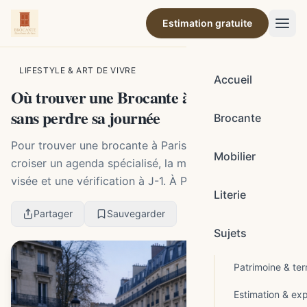
Estimation gratuite
Par la rédaction de Brocante Barcelonne-du-Gers
LIFESTYLE & ART DE VIVRE
Accueil
Où trouver une Brocante à Paris Demain
sans perdre sa journée
Brocante
Pour trouver une brocante à Paris demain, il faut
Mobilier
croiser un agenda spécialisé, la maille géographique
visée et une vérification à J-1. À Paris, l'information
Literie
varie selon le mois, l'arrondissement et ...
Partager
Sauvegarder
Sujets
Patrimoine & terr
Estimation & exp