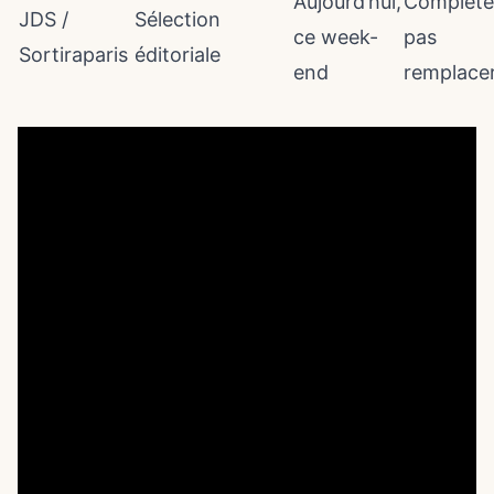
Aujourd’hui,
Compléte
JDS /
Sélection
ce week-
pas
Sortiraparis
éditoriale
end
remplace