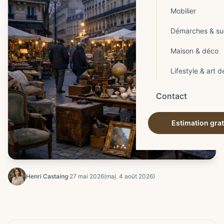
Mobilier
Démarches & su
Maison & déco
Lifestyle & art d
Contact
Estimation grat
Henri Castaing
·
27 mai 2026
(maj. 4 août 2026)