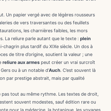
out. Un papier vergé avec de légères rousseurs
leries de vers traversantes ou des feuillets
taurations, les charnières faibles, les mors
. La reliure parle autant que le texte :
plein
chagrin plus tardif du XIXe siècle. Un dos à
s de titre d’origine, soutient la valeur ; une
ne
reliure aux armes
peut créer un vrai surcroît
u Gers ou à un notable d’
Auch
. C’est souvent là
non par prestige abstrait, mais par qualité
e pas tout au même rythme. Les textes de droit,
restent souvent modestes, sauf édition rare ou
te pour la médecine, la botanique, les voyages,