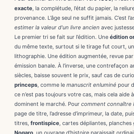
exacte
, la complétude, l’état du papier, la reliure
provenance. L’âge seul ne suffit jamais. C’est 
estimer la valeur d'un livre ancien
avec justesse
Le premier tri se fait sur l’édition. Une
édition o
du même texte, surtout si le tirage fut court,
lithographie
. Une édition augmentée, revue par 
émission banale. À l’inverse, une contrefaçon a
siècles, baisse souvent le prix, sauf cas de cur
princeps
, comme le
manuscrit enluminé
pour de
ce n’est pas toujours votre cas, mais cela aid
dominent le marché. Pour
comment connaître la
page de titre, l’adresse d’imprimeur, la date, pu
titres,
frontispice
, cartes dépliantes, planches
Nogaro
, un ouvrage d’histoire paraissait ordinai