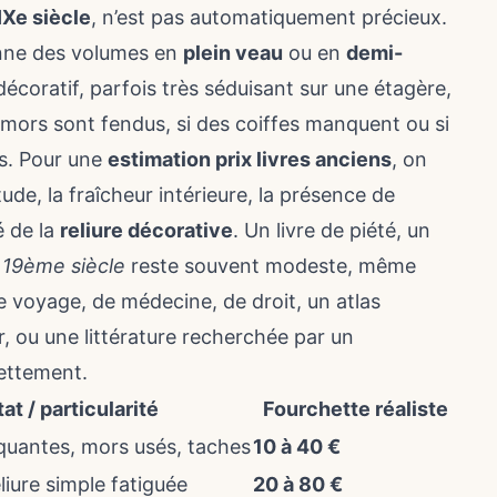
IXe siècle
, n’est pas automatiquement précieux.
onne des volumes en
plein veau
ou en
demi-
 décoratif, parfois très séduisant sur une étagère,
s mors sont fendus, si des coiffes manquent ou si
es. Pour une
estimation prix livres anciens
, on
ude, la fraîcheur intérieure, la présence de
é de la
reliure décorative
. Un livre de piété, un
u 19ème siècle
reste souvent modeste, même
e voyage, de médecine, de droit, un atlas
r, ou une littérature recherchée par un
ettement.
tat / particularité
Fourchette réaliste
uantes, mors usés, taches
10 à 40 €
liure simple fatiguée
20 à 80 €