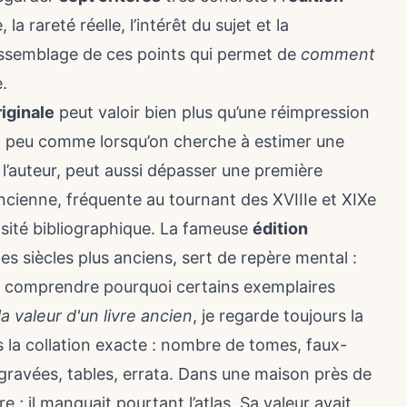
, la rareté réelle, l’intérêt du sujet et la
l’assemblage de ces points qui permet de
comment
.
riginale
peut valoir bien plus qu’une réimpression
 un peu comme lorsqu’on cherche à
estimer une
l’auteur, peut aussi dépasser une première
ncienne, fréquente au tournant des XVIIIe et XIXe
iosité bibliographique. La fameuse
édition
s siècles plus anciens, sert de repère mental :
e à comprendre pourquoi certains exemplaires
 valeur d'un livre ancien
, je regarde toujours la
is la collation exacte : nombre de tomes, faux-
 gravées, tables, errata. Dans une maison près de
re ; il manquait pourtant l’atlas. Sa valeur avait