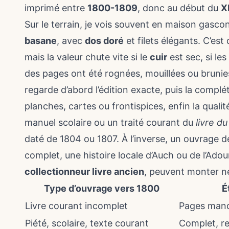
imprimé entre
1800-1809
, donc au début du
X
Sur le terrain, je vois souvent en maison gasc
basane
, avec
dos doré
et filets élégants. C’est
mais la valeur chute vite si le
cuir
est sec, si le
des pages ont été rognées, mouillées ou bruni
regarde d’abord l’édition exacte, puis la complét
planches, cartes ou frontispices, enfin la qualit
manuel scolaire ou un traité courant du
livre d
daté de 1804 ou 1807. À l’inverse, un ouvrage d
complet, une histoire locale d’Auch ou de l’Adou
collectionneur livre ancien
, peuvent monter n
Type d’ouvrage vers 1800
É
Livre courant incomplet
Pages manq
Piété, scolaire, texte courant
Complet, re