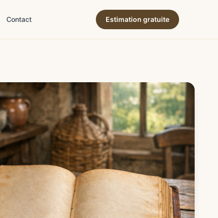
Contact
Estimation gratuite
ne & terroir
→
ion & expertise
→
→
es & succession
→
& déco
→
e & art de vivre
→