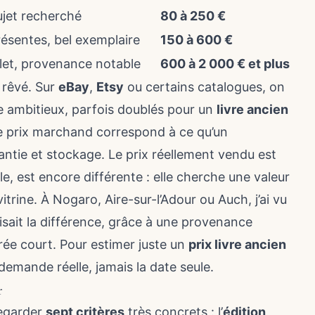
ujet recherché
80 à 250 €
ésentes, bel exemplaire
150 à 600 €
let, provenance notable
600 à 2 000 € et plus
x rêvé. Sur
eBay
,
Etsy
ou certains catalogues, on
re ambitieux, parfois doublés pour un
livre ancien
e prix marchand correspond à ce qu’un
rantie et stockage. Le prix réellement vendu est
le, est encore différente : elle cherche une valeur
trine. À Nogaro, Aire-sur-l’Adour ou Auch, j’ai vu
isait la différence, grâce à une provenance
irée court. Pour estimer juste un
prix livre ancien
t demande réelle, jamais la date seule.
r
 regarder
sept critères
très concrets : l’
édition