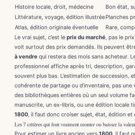
Histoire locale, droit, médecine
Bon état, s
Littérature, voyage, édition illustrée
Planches pr
Atlas, édition originale éventuelle
Rare, comp
Le vrai sujet, c’est le
prix du marché
, pas le pri
voit surtout des prix demandés. Ils peuvent êt
à vendre
qui restera des mois sans acheteur. L
professionnel affiche après tri, description, ga
souvent plus bas. L’estimation de succession, el
cohérente de partage ou d’inventaire, pas une vi
des bibliothèques entières où un seul volume fa
manuscrite, un ex-libris, ou une édition locale t
1800
, il faut donc croiser sujet, état, édition e
Les 7 critères qui font vraiment monter ou baisser la valeu
Pour estimer un livre ancien vers
1800
, il faut