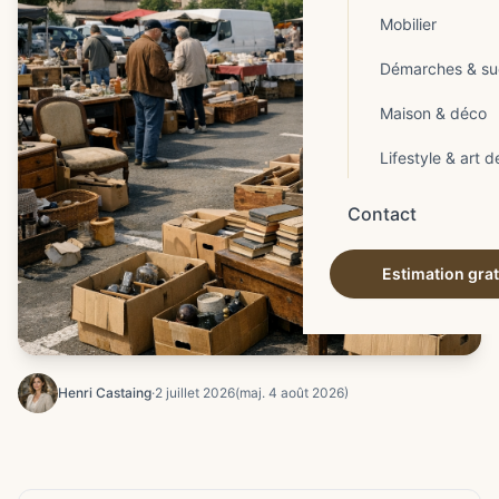
Mobilier
Démarches & su
Maison & déco
Lifestyle & art d
Contact
Estimation grat
Henri Castaing
·
2 juillet 2026
(maj. 4 août 2026)