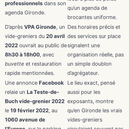
professionnels
dans son
qu’un agenda de
agenda Gironde.
brocantes uniforme.
D’après
VPA Gironde
, un
Des horaires précis et
vide-greniers du
20 avril
des services sur place
2022
ouvrait au public de
signalent une
8h30 à 18h00
, avec
organisation réelle, pas
buvette
et restauration
un simple doublon
rapide mentionnées.
d’agrégateur.
Une annonce
Facebook
Le lieu exact, pensé
relaie un
La Teste-de-
aussi pour les
Buch vide-grenier 2022
exposants, montre
le
19 février 2022
, au
qu’en Gironde les vrais
1060 avenue de
vides-greniers
l’Europe
, sur le parking
circulaient souvent par