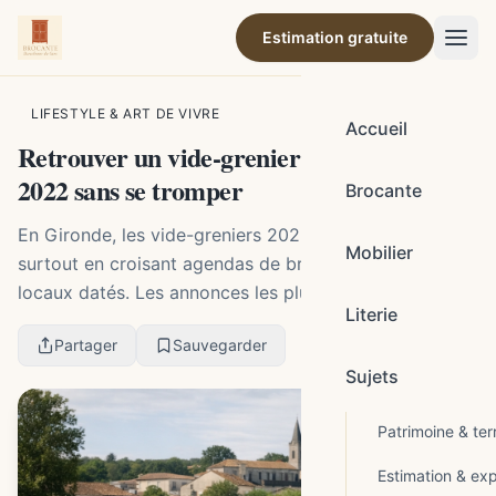
Estimation gratuite
Par la rédaction de Brocante Barcelonne-du-Gers
LIFESTYLE & ART DE VIVRE
Accueil
Retrouver un vide-grenier en Gironde en
2022 sans se tromper
Brocante
En Gironde, les vide-greniers 2022 se retrouvent
Mobilier
surtout en croisant agendas de brocantes et indices
locaux datés. Les annonces les plus fiables
Literie
mentionnent la commune, le lieu précis,
Partager
Sauvegarder
l’organisateur,...
Sujets
Patrimoine & terr
Estimation & exp