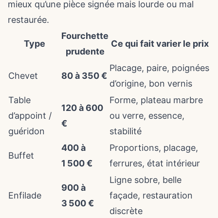
mieux qu’une pièce signée mais lourde ou mal
restaurée.
Fourchette
Type
Ce qui fait varier le prix
prudente
Placage, paire, poignées
Chevet
80 à 350 €
d’origine, bon vernis
Table
Forme, plateau marbre
120 à 600
d’appoint /
ou verre, essence,
€
guéridon
stabilité
400 à
Proportions, placage,
Buffet
1 500 €
ferrures, état intérieur
Ligne sobre, belle
900 à
Enfilade
façade, restauration
3 500 €
discrète