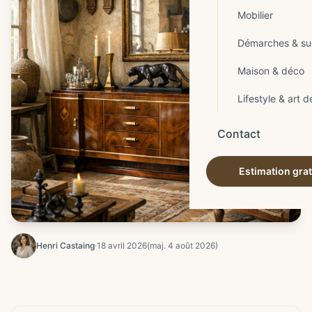
Mobilier
Démarches & su
Maison & déco
Lifestyle & art d
Contact
Estimation grat
Henri Castaing
·
18 avril 2026
(maj. 4 août 2026)