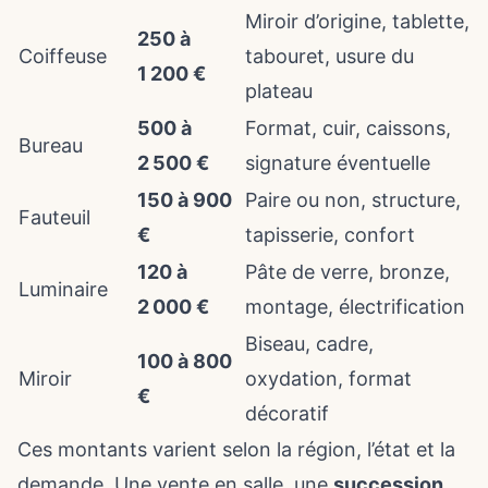
Miroir d’origine, tablette,
250 à
Coiffeuse
tabouret, usure du
1 200 €
plateau
500 à
Format, cuir, caissons,
Bureau
2 500 €
signature éventuelle
150 à 900
Paire ou non, structure,
Fauteuil
€
tapisserie, confort
120 à
Pâte de verre, bronze,
Luminaire
2 000 €
montage, électrification
Biseau, cadre,
100 à 800
Miroir
oxydation, format
€
décoratif
Ces montants varient selon la région, l’état et la
demande. Une vente en salle, une
succession
,