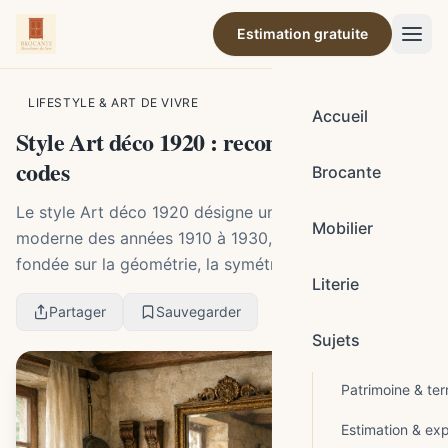
Estimation gratuite
Par la rédaction de Brocante Barcelonne-du-Gers
LIFESTYLE & ART DE VIVRE
Accueil
Style Art déco 1920 : reconnaître les vrais
codes
Brocante
Le style Art déco 1920 désigne une esthétique
Mobilier
moderne des années 1910 à 1930, consacrée en 1925,
fondée sur la géométrie, la symétrie et des matières
Literie
soignées. Il se distingue de l'Art nouveau par des...
Partager
Sauvegarder
Sujets
Patrimoine & terr
Estimation & exp