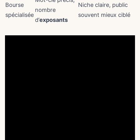
Bourse
Niche claire, public
nombre
spécialisée
souvent mieux ciblé
d’
exposants