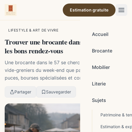
Estimation gratuite
Par la rédaction de Brocante Barcelonne-du-Gers
LIFESTYLE & ART DE VIVRE
Accueil
Trouver une brocante dans le 57 sans rater
les bons rendez-vous
Brocante
Une brocante dans le 57 se cherche autant via les
Mobilier
vide-greniers du week-end que par les marchés aux
puces, bourses spécialisées et commerces d’occasion
Literie
en Moselle. Autour de Metz, l’offre est variée :...
Partager
Sauvegarder
Sujets
Patrimoine & terr
Estimation & exp