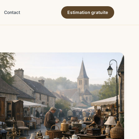
Contact
Estimation gratuite
ne & terroir
→
ion & expertise
→
→
es & succession
→
& déco
→
e & art de vivre
→