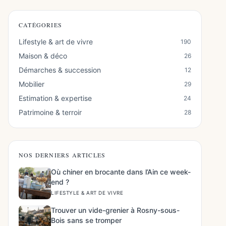
CATÉGORIES
Lifestyle & art de vivre
190
Maison & déco
26
Démarches & succession
12
Mobilier
29
Estimation & expertise
24
Patrimoine & terroir
28
NOS DERNIERS ARTICLES
Où chiner en brocante dans l’Ain ce week-
end ?
LIFESTYLE & ART DE VIVRE
Trouver un vide-grenier à Rosny-sous-
Bois sans se tromper