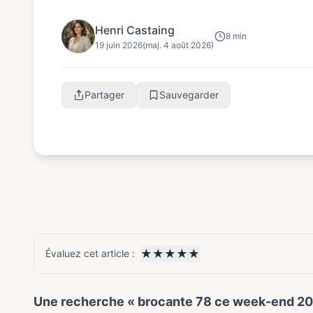
locale avant tout dépl...
Henri Castaing
8 min
19 juin 2026
(maj. 4 août 2026)
Partager
Sauvegarder
★
★
★
★
★
Évaluez cet article :
Une recherche « brocante 78 ce week-end 2020