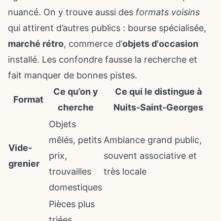
nuancé. On y trouve aussi des
formats voisins
qui attirent d’autres publics : bourse spécialisée,
marché rétro
, commerce d’
objets d'occasion
installé. Les confondre fausse la recherche et
fait manquer de bonnes pistes.
Ce qu’on y
Ce qui le distingue à
Format
cherche
Nuits-Saint-Georges
Objets
mêlés, petits
Ambiance grand public,
Vide-
prix,
souvent associative et
grenier
trouvailles
très locale
domestiques
Pièces plus
triées,