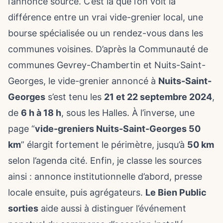
l’annonce source. C’est là que l’on voit la
différence entre un
vrai vide-grenier
local, une
bourse spécialisée ou un rendez-vous dans les
communes voisines. D’après la Communauté de
communes Gevrey-Chambertin et Nuits-Saint-
Georges, le vide-grenier annoncé à
Nuits-Saint-
Georges
s’est tenu les
21 et 22 septembre 2024
,
de
6 h à 18 h
, sous les Halles. À l’inverse, une
page “
vide-greniers Nuits-Saint-Georges 50
km
” élargit fortement le périmètre, jusqu’à
50 km
selon l’agenda cité. Enfin, je classe les sources
ainsi : annonce institutionnelle d’abord, presse
locale ensuite, puis agrégateurs.
Le Bien Public
sorties
aide aussi à distinguer l’événement