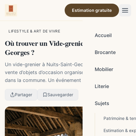
Estimation gratuite
Par la rédaction de Brocante Barcelonne-du-Gers
LIFESTYLE & ART DE VIVRE
Accueil
Où trouver un Vide-grenier à Nuits-Saint-
Georges ?
Brocante
Un vide-grenier à Nuits-Saint-Georges désigne une
Mobilier
vente d’objets d’occasion organisée ponctuellement
dans la commune. Un événement a été annoncé les 21
Literie
et 22 septembre 2024, de 6 h à 18 h, sous les Ha...
Partager
Sauvegarder
Sujets
Patrimoine & terr
Estimation & exp