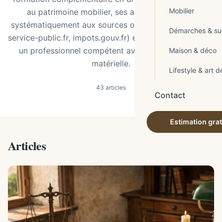
Mobilier
au patrimoine mobilier, ses articles renvoient
systématiquement aux sources officielles (notaires.fr,
Démarches & su
service-public.fr, impots.gouv.fr) et invitent à consulter
un professionnel compétent avant toute décision
Maison & déco
matérielle.
Lifestyle & art d
43 articles
Contact
Estimation grat
Articles