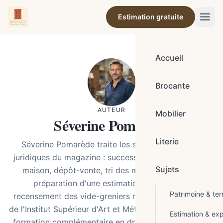
Estimation gratuite
Accueil
Brocante
AUTEUR
Mobilier
Séverine Pomarède
Literie
Séverine Pomarède traite les sujets pratiques et
juridiques du magazine : succession mobilière, vide-
Sujets
maison, dépôt-vente, tri des meubles familiaux,
préparation d'une estimation prudente, et
Patrimoine & terr
recensement des vide-greniers régionaux. Diplômée
de l'Institut Supérieur d'Art et Métiers et titulaire d'une
Estimation & exp
formation complémentaire en droit notarial appliqué