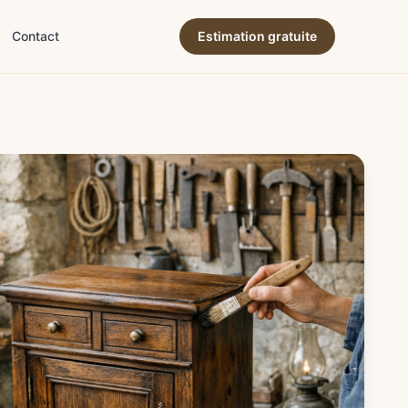
Contact
Estimation gratuite
ne & terroir
→
ion & expertise
→
→
es & succession
→
& déco
→
e & art de vivre
→