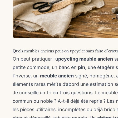
Quels meubles anciens peut-on upcycler sans faire d’erreu
On peut pratiquer l’
upcycling meuble ancien
sa
petite commode, un banc en
pin
, une étagère s
l’inverse, un
meuble ancien
signé, homogène, av
éléments rares mérite d’abord une estimation s
Je conseille un tri en trois questions. Le meuble
commun ou noble ? A-t-il déjà été repris ? Les 
les pièces utilitaires, incomplètes ou déjà brico
chevet dépareillé, tablette murale. Un
chêne
tr