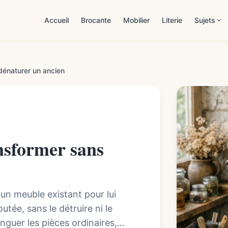
Accueil
Brocante
Mobilier
Literie
Sujets
Patrimoi
dénaturer un ancien
Estimat
Mobilier
Démarch
nsformer sans
Maison 
Lifestyl
un meuble existant pour lui
utée, sans le détruire ni le
inguer les pièces ordinaires,