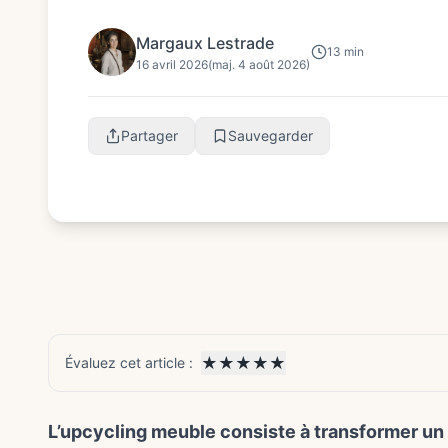
faciles à personnaliser, des meubl...
Margaux Lestrade
13 min
16 avril 2026
(maj. 4 août 2026)
Partager
Sauvegarder
★
★
★
★
★
Évaluez cet article :
L’upcycling meuble consiste à transformer un 