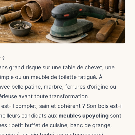
r ?
ns grand risque sur une table de chevet, une
imple ou un meuble de toilette fatigué. À
ec belle patine, marbre, ferrures d’origine ou
érieuse avant toute transformation.
 est-il complet, sain et cohérent ? Son bois est-il
meilleurs candidats aux
meubles upcycling
sont
lées : petit buffet de cuisine, banc de grange,
ès piqué, un pin taché, un plateau reverni