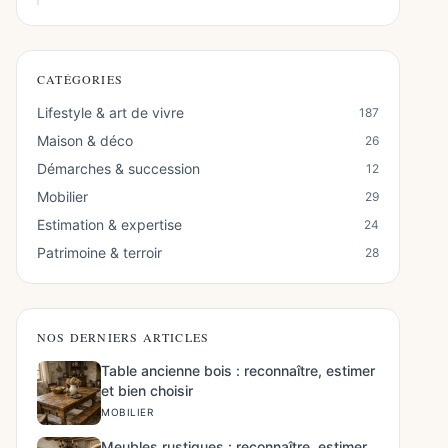
CATÉGORIES
Lifestyle & art de vivre
187
Maison & déco
26
Démarches & succession
12
Mobilier
29
Estimation & expertise
24
Patrimoine & terroir
28
NOS DERNIERS ARTICLES
Table ancienne bois : reconnaître, estimer
et bien choisir
MOBILIER
Meubles rustiques : reconnaître, estimer