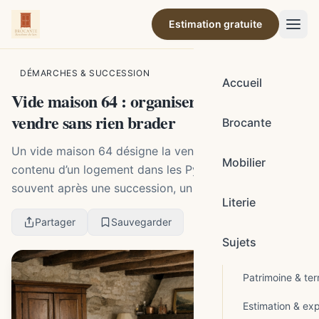
Estimation gratuite
Par la rédaction de Brocante Barcelonne-du-Gers
DÉMARCHES & SUCCESSION
Accueil
Vide maison 64 : organiser, estimer et
vendre sans rien brader
Brocante
Un vide maison 64 désigne la vente sur place du
Mobilier
contenu d’un logement dans les Pyrénées-Atlantiques,
souvent après une succession, un déménagement ou
Literie
une mise en vente. Pour bien le réussir, il faut d...
Partager
Sauvegarder
Sujets
Patrimoine & terr
Estimation & exp