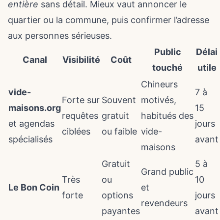
entière
sans détail. Mieux vaut annoncer le
quartier ou la commune, puis confirmer l’adresse
aux personnes sérieuses.
Public
Délai
Canal
Visibilité
Coût
touché
utile
Chineurs
vide-
7 à
Forte sur
Souvent
motivés,
maisons.org
15
requêtes
gratuit
habitués des
et agendas
jours
ciblées
ou faible
vide-
spécialisés
avant
maisons
Gratuit
5 à
Grand public
Très
ou
10
Le Bon Coin
et
forte
options
jours
revendeurs
payantes
avant