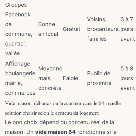
Groupes
Facebook
Voisins,
3 à 7
de
Bonne
Gratuit
brocanteurs,
jours
commune,
en local
familles
avant
quartier,
vallée
Affichage
Moyenne
5 à 8
boulangerie,
Public de
mais
Faible
jours
mairie,
proximité
concrète
avant
commerces
Vide maison, débarras ou brocanteur dans le 64 : quelle
solution choisir selon le contenu du logement
Le bon choix dépend du contenu réel de la
maison. Un
vide maison 64
fonctionne si le