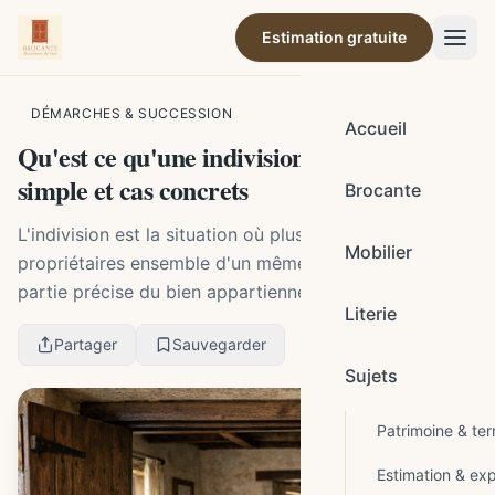
Estimation gratuite
Par la rédaction de Brocante Barcelonne-du-Gers
DÉMARCHES & SUCCESSION
Accueil
Qu'est ce qu'une indivision : définition
simple et cas concrets
Brocante
L'indivision est la situation où plusieurs personnes sont
Mobilier
propriétaires ensemble d'un même bien, sans qu'une
partie précise du bien appartienne matériellement à
Literie
chacune. Chaque indivisaire détient une...
Partager
Sauvegarder
Sujets
Patrimoine & terr
Estimation & exp