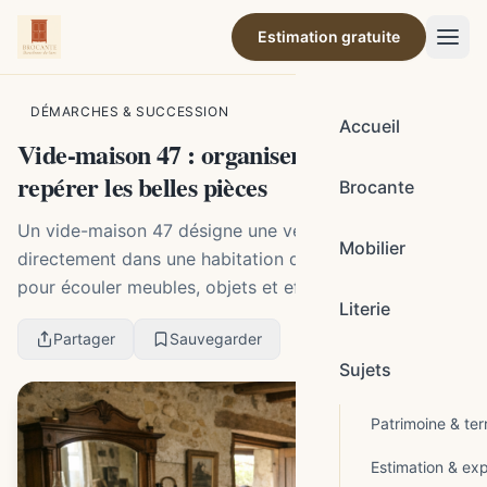
Estimation gratuite
Par la rédaction de Brocante Barcelonne-du-Gers
DÉMARCHES & SUCCESSION
Accueil
Vide-maison 47 : organiser, chiner et
repérer les belles pièces
Brocante
Un vide-maison 47 désigne une vente organisée
Mobilier
directement dans une habitation du Lot-et-Garonne
pour écouler meubles, objets et effets après une
Literie
succession, un déménagement ou un grand tri. Avant
Partager
Sauvegarder
de v...
Sujets
Patrimoine & terr
Estimation & exp